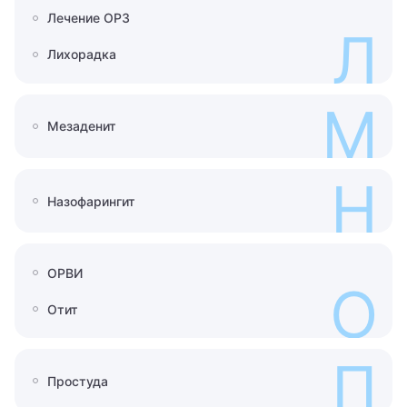
Лечение ОРЗ
Л
Лихорадка
М
Мезаденит
Н
Назофарингит
ОРВИ
О
Отит
П
Простуда