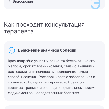
Э
Эндоскопия
Как проходит консультация
терапевта
Выяснение анамнеза болезни
Вызвать врача на дом
Записаться на прием
Врач подробно узнает у пациента беспокоящие его
Оставьте Ваши контактные данные, и мы перезвоним
жалобы, срок их возникновения, связь с внешними
Вам.
Администратор ответит на все ваши вопросы и
факторами, интенсивность, предпринимаемые
поможет записаться на прием к специалисту
способы лечения. Расспрашивает о заболеваниях в
хронической стадии, аллергической реакции,
Имя
Заказать звонок
прошлых травмах и операциях, длительном приеме
Имя
медикаментов, наследственных болезнях
Мы свяжемся с вами в ближайшее время
Телефон
Врач
Адрес