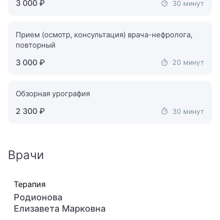
3 000 ₽
30 минут
Дерматовенеролог
Дерматолог
Прием (осмотр, консультация) врача-нефролога,
повторный
Детский аллерголог
3 000 ₽
20 минут
Детский андролог
Обзорная урография
Детский анестезиолог-реаниматолог
2 300 ₽
30 минут
Детский аритмолог
Детский венеролог
Врачи
Детский вертебролог
Детский врач ЛФК
Терапия
Родионова
Детский врач УЗИ
Елизавета Марковна