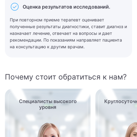
Попов Матвей Маркович
Оценка результатов исследований.
Аритмолог
Рентген
Артролог
При повторном приеме терапевт оценивает
полученные результаты диагностики, ставит диагноз и
Родионова Елизавета Марковна
Афазиолог
назначает лечение, отвечает на вопросы и дает
рекомендации. По показаниям направляет пациента
Тимофеев Александр Никитич
Бариатрический хирург
на консультацию к другим врачам.
Ухолов Тимур Иванович
Венеролог
Ушкалова Виктория Евгеньевна
Вертебролог
Почему стоит обратиться к нам?
Шестаков Антон Александрович
Врач ЛФК
Врач общей практики (семейный врач)
Специалисты высокого
Круглосуточ
уровня
Врач подолог (подиатр)
Врач скорой помощи