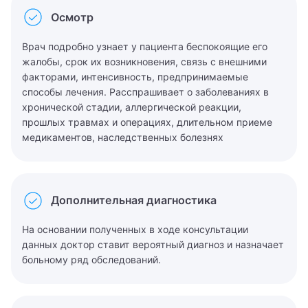
Имя
Алексеев Григорий Максимович
Осмотр
Телефон
Врач
Бирюкова Ульяна Викторовна
Телефон
Врач подробно узнает у пациента беспокоящие его
Филиал
жалобы, срок их возникновения, связь с внешними
Алексеев Григорий Максимович
Сообщение
Гончарова Екатерина Даниэльевна
факторами, интенсивность, предпринимаемые
Клиника на Беговой
Направление
Я даю согласие на
обработку персональных данных
способы лечения. Расспрашивает о заболеваниях в
Бирюкова Ульяна Викторовна
Журавлёва Ирина Артёмовна
хронической стадии, аллергической реакции,
Клиника на Белорусской
Отправить
Абдоминальный хирург
Журавлёва Ирина Артёмовна
прошлых травмах и операциях, длительном приеме
Золотов Александр Олегович
медикаментов, наследственных болезнях
Клиника на Вернадского
Акушер
Котова Арина Александровна
Я даю согласие на
обработку персональных данных
Котова Арина Александровна
Клиника на Полежаевском
Акушерка
Тимофеев Александр Никитич
Я даю согласие на
обработку персональных данных
Отправить
КТ (компьютерная томография)
Дополнительная диагностика
Клиника на проспекте Мира
Алголог
Отправить
МРТ (магнитно-резонансная томография)
На основании полученных в ходе консультации
Клиника на Соколе
Аллерголог
данных доктор ставит вероятный диагноз и назначает
МРТ (магнитно-резонансная томография)
больному ряд обследований.
Андролог
Осипов Сергей Леонидович
Анестезиолог-реаниматолог