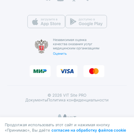
Вакансии
Страховые организации
Детский ортопед
Фотогалерея
ДМС
Детский остеопат
Реквизиты
Справка для ФНС
Детский отоневролог
Независимая оценка
качества оказания услуг
Письмо директору
Детский офтальмолог
медицинским организациям
Оценить
Контролирующие органы
Детский пародонтолог
Детский пластический хирург
Детский подолог (подиатр)
© 2026 VIT Site PRO
Детский проктолог
Документы
Политика конфиденциальности
Детский психиатр
Продолжая использовать этот сайт и нажимая кнопку
Детский психолог
«Принимаю», Вы даёте
согласие на обработку файлов cookie
ИМЕЮТСЯ ПРОТИВОПОКАЗАНИЯ. НЕОБХОДИМО