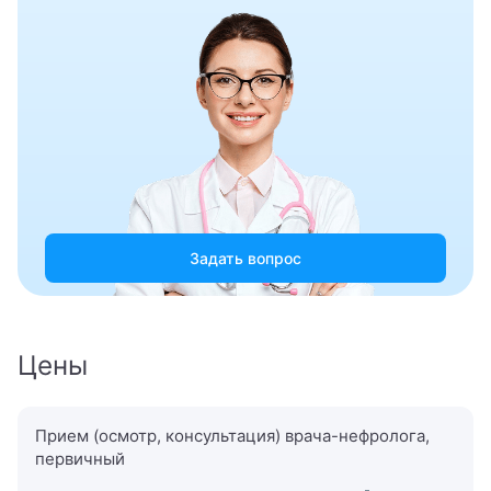
Гепатолог
Гериатр (геронтолог)
Гинеколог
Гинеколог-хирург
Гинеколог-эндокринолог
Гинекология
Задать вопрос
Гипнолог
Гирудотерапевт
Цены
Гнатолог
Гнойный хирург
Прием (осмотр, консультация) врача-нефролога,
первичный
Гомеопат