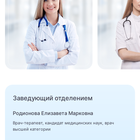
Врач УЗИ
Врач физической и реабилитационной медицины
(ФРМ)
Врач эфферентной терапии
Врач-косметолог
Гастроэнтеролог
Гастроэнтерология
Гематолог
Заведующий отделением
Гематология
Родионова Елизавета Марковна
Гемостазиолог
Врач-терапевт, кандидат медицинских наук, врач
Генетик
высшей категории