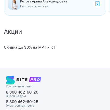
Котова Арина Александровна
Гастроэнтерология
Детский иммунолог
Детский инструктор ЛФК
Детский инфекционист
Акции
Детский кардиолог
Скидка до 30% на МРТ и КТ
Детский кардиохирург
Детский кинезиолог
Детский ЛОР
Детский ЛОР-хирург
Контактный центр
Детский маммолог
8 800 462-60-20
Вызов на дом
8 800 462-60-25
Детский мануальный терапевт
Электронная почта