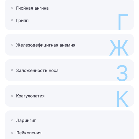
Гнойная ангина
Г
Грипп
Ж
Железодефицитная анемия
З
Заложенность носа
К
Коагулопатия
Ларингит
Лейкопения